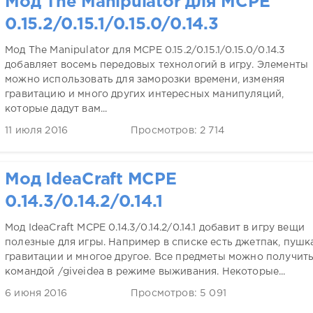
Мод The Manipulator для MCPE
0.15.2/0.15.1/0.15.0/0.14.3
Мод The Manipulator для MCPE 0.15.2/0.15.1/0.15.0/0.14.3
добавляет восемь передовых технологий в игру. Элементы
можно использовать для заморозки времени, изменяя
гравитацию и много других интересных манипуляций,
которые дадут вам...
11 июля 2016
Просмотров: 2 714
Мод IdeaCraft MCPE
0.14.3/0.14.2/0.14.1
Мод IdeaCraft MCPE 0.14.3/0.14.2/0.14.1 добавит в игру вещи
полезные для игры. Например в списке есть джетпак, пушк
гравитации и многое другое. Все предметы можно получит
командой /giveidea в режиме выживания. Некоторые...
6 июня 2016
Просмотров: 5 091