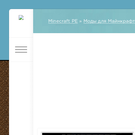
Minecraft PE
»
Моды для Майнкрафт