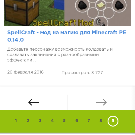
SpellCraft - мод на магию для Minecraft PE
0.14.0
Добавьте персонажу возможность колдовать и
создавать заклинания с разнообразными
эффектами....
26 февраля 2016
Просмотров: 3 727
1
2
3
4
5
6
7
8
9