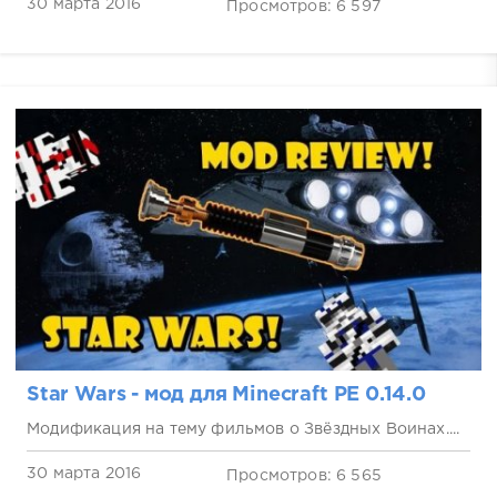
30 марта 2016
Просмотров: 6 597
Star Wars - мод для Minecraft PE 0.14.0
Модификация на тему фильмов о Звёздных Воинах....
30 марта 2016
Просмотров: 6 565