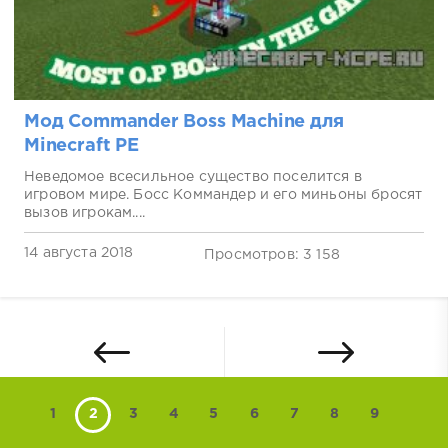
Мод Commander Boss Machine для
Minecraft PE
Неведомое всесильное существо поселится в
игровом мире. Босс Коммандер и его миньоны бросят
вызов игрокам....
14 августа 2018
Просмотров: 3 158
1
2
3
4
5
6
7
8
9