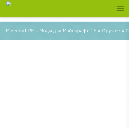
Minecraft PE
»
Моды для Майнкрафт ПЕ
»
Оружие
» С