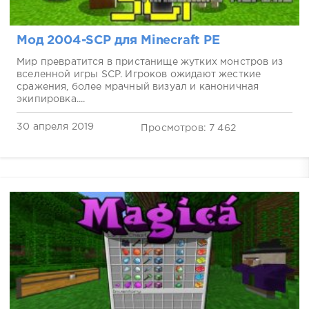
Мод 2004-SCP для Minecraft PE
Мир превратится в пристанище жутких монстров из
вселенной игры SCP. Игроков ожидают жесткие
сражения, более мрачный визуал и каноничная
экипировка....
30 апреля 2019
Просмотров: 7 462