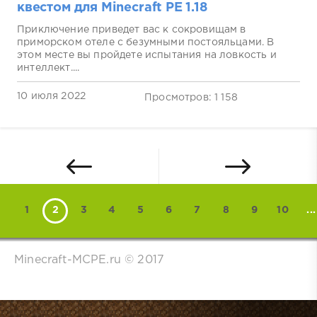
квестом для Minecraft PE 1.18
Приключение приведет вас к сокровищам в
приморском отеле с безумными постояльцами. В
этом месте вы пройдете испытания на ловкость и
интеллект....
10 июля 2022
Просмотров: 1 158
1
2
3
4
5
6
7
8
9
10
...
Minecraft-MCPE.ru © 2017