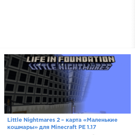
Little Nightmares 2 – карта «Маленькие
кошмары» для Minecraft PE 1.17