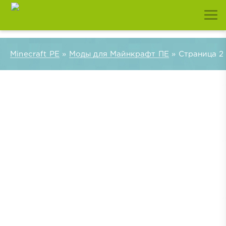
Minecraft PE
»
Моды для Майнкрафт ПЕ
» Страница 2