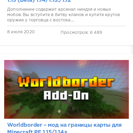
1.15 (Beta) 1.14/1.13./1.12
Дополнение содержит арсенал ниндзя и новых
мобов. Вы вступите в битву кланов и купите крутое
оружие у торговца с востока....
8 июля 2020
Просмотров: 6 489
Worldborder – мод на границы карты для
Minecraft PE 1.15/1.14+