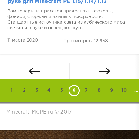
руке для Minecraft PE 1.15/1.14/1.13
Вам теперь не придется прикреплять факелы,
фонари, стержни и лампы к поверхности.
Стандартные источники света из кубического мира
светятся в руке и освещают путь....
11 марта 2020
Просмотров: 12 958
1
2
3
4
5
6
7
8
9
10
...
Minecraft-MCPE.ru © 2017