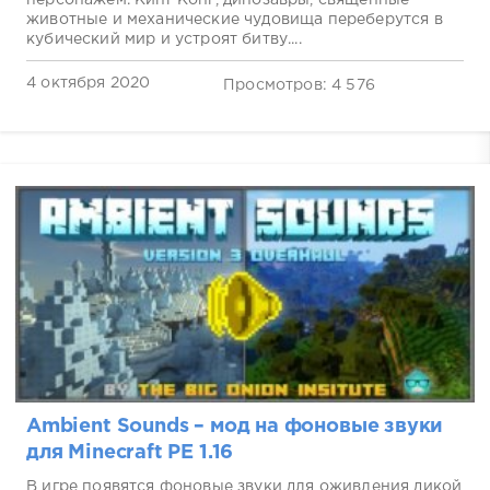
персонажем. Кинг Конг, динозавры, священные
животные и механические чудовища переберутся в
кубический мир и устроят битву....
4 октября 2020
Просмотров: 4 576
Ambient Sounds – мод на фоновые звуки
для Minecraft PE 1.16
В игре появятся фоновые звуки для оживления дикой