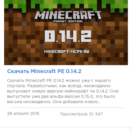
Скачать Minecraft PE 0.14.2
Скачать Minecraft PE 0.14.2 можно уже с нашего
портала. Разработчики, как всегда, неожиданно
выпускают новую версию майнкрафт пе 0.14.2. Они
выпустили уже две альфа версии 0.15.0, это было
весьма неожиданно. Они добавили новое...
28 апреля 2016
Просмотров: 51 347