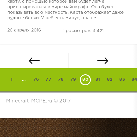
карту, с помощью которой вам будет легче
ориентироваться в мире майнкрафт. Она будет
показывать всю местность. Карта отображает даже
рудные блоки. У неё есть минус, она не...
26 апреля 2016
Просмотров: 3 421
1
...
76
77
78
79
80
81
82
83
8
Minecraft-MCPE.ru © 2017