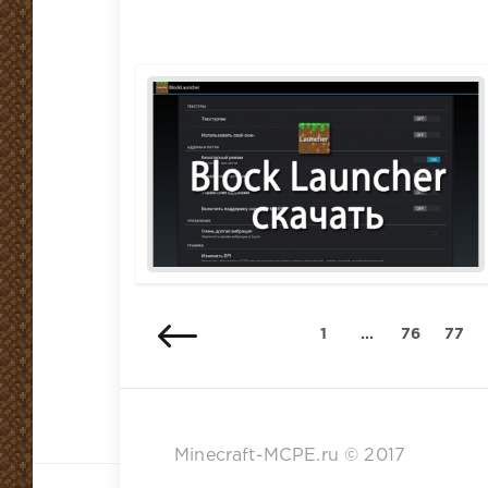
1
...
76
77
Minecraft-MCPE.ru © 2017